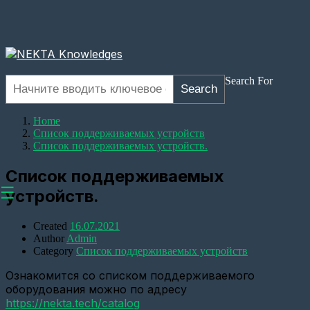
Search For
Search
Home
Список поддерживаемых устройств
Список поддерживаемых устройств.
Список поддерживаемых
☰
устройств.
Created
16.07.2021
Author
Admin
Category
Список поддерживаемых устройств
Оборудование
Ознакомится со списком поддерживаемого
Настройка
оборудования можно по адресу
прозрачного
https://nekta.tech/catalog
канала