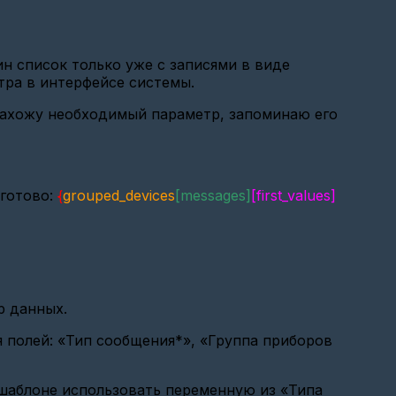
 список только уже с записями в виде
етра в интерфейсе системы.
 нахожу необходимый параметр, запоминаю его
 готово:
{
grouped_devices
[messages]
[first_values]
р данных.
 полей: «Тип сообщения*», «Группа приборов
 шаблоне использовать переменную из «Типа