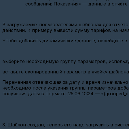
сообщения: Показания» — данные в отчёте 
на
отправку
тревожных
сообщений?
В з
агружаемых пользователями шаблонах для отчетов
Особенности
действий. К примеру вывести сумму тарифов на нач
использования
шлюзов
Чтобы добавить динамические данные, перейдите в 
Вега
M-
BUS
и
Вега
выберите необходимую группу параметров, использу
M-
BUS
вставьте скопированный параметр
в ячейку шаблон
2
Переменная отвечающая за дату и время изначально 
Особенности
необходимо после указания группы параметров добав
настройки
Миртек-12-
получения даты в формате: 25.06 10:24 — «{grouped_devic
РУ
(СПОДЭС)
Особенность
работы
с
3. Шаблон создан, теперь его надо загрузить в систе
счётчиком
импульсов