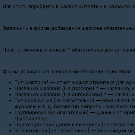
УСПД-100
Для этого перейдите в раздел «Отчёты» и нажмите к
Сhronos
meter
Изменить
Заполнить в форме добавления шаблона обязательны
дату/
время
на
Тахометрическом
компактном
Поля, отмеченные знаком * обязательны для заполне
теплосчётчике
СТК
МАРС
Форма добавления шаблона имеет следующие поля:
Настройка
M-
Тип шаблона* — отчёт может строиться для одн
Bus
250
Название шаблона (На русском) * — название, к
Ethernet
Название шаблона (На английском) * — название
Пульсар
Тип сообщения (не обязательно) — обозначает т
Добавление
журналы и т. д. Возможно выбрать несколько т
устройств
Группировка (не обязательно) — данные от при
группировку;
Добавление
При отсутствии данных выводить (не обязательн
виртуального
прибора
ID протокола (не обязательно) — для каждой м
учёта