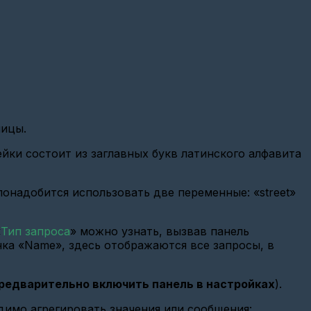
лицы.
ейки состоит из заглавных букв латинского алфавита
онадобится использовать две переменные: «street»
«
Тип запроса
» можно узнать, вызвав панель
нка «Name», здесь отображаются все запросы, в
предварительно включить панель в настройках
).
одимо агрегировать значения или сообщения: