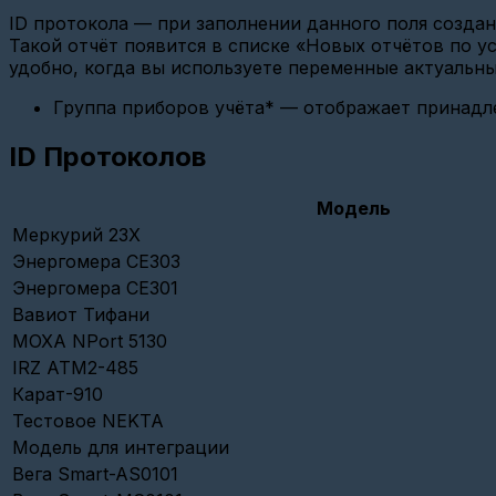
ID протокола — при заполнении данного поля созда
Добавление
Такой отчёт появится в списке «Новых отчётов по у
датчика
удобно, когда вы используете переменные актуальны
Добавление
прибора
Группа приборов учёта* — отображает принадле
учета
(CSD)
ID Протоколов
Импорт
устройств
Модель
Добавление
Меркурий 23X
прибора
Энергомера СЕ303
учета
с
Энергомера СЕ301
импульсным
Вавиот Тифани
интерфейсом
MOXA NPort 5130
Добавление
IRZ ATM2-485
шлюза
(Ethernet
Карат-910
конвертер)
Тестовое NEKTA
Добавление
Модель для интеграции
шлюза
Вега Smart-AS0101
(Радиомодем
LoRaWan)