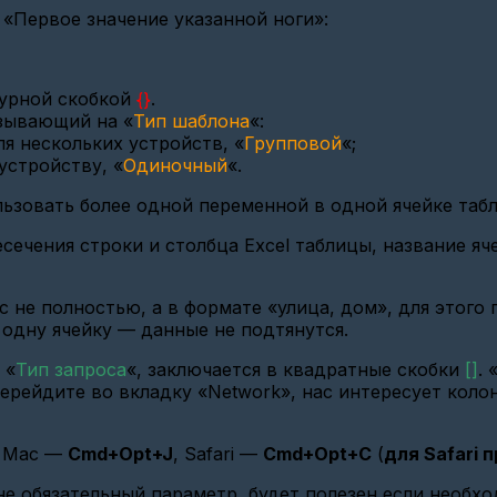
«Первое значение указанной ноги»:
гурной скобкой
{}
.
зывающий на «
Тип шаблона
«:
я нескольких устройств, «
Групповой
«;
устройству, «
Одиночный
«.
льзовать более одной переменной в одной ячейке таб
сечения строки и столбца Excel таблицы, название яч
не полностью, а в формате «улица, дом», для этого п
 одну ячейку — данные не подтянутся.
 «
Тип запроса
«, заключается в квадратные скобки
[]
. 
ерейдите во вкладку «Network», нас интересует коло
С Mac —
Cmd+Opt+J
, Safari —
Cmd+Opt+C
(
для Safari 
 не обязательный параметр, будет полезен если необх