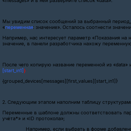
«messages» и в ней разверните список «data».
Настройка
TELEOFIS
(WRX768,
ER108)
Мы увидим список сообщений за выбранный период, 
«
переменная
: значение». Осталось соотнести значен
Настройка
Меркурия
Например, нас интересует параметр «Показания на 
234
АRТМ
значение, в панели разработчика нахожу переменну
(GSM)
СИ-11
или
После чего копирую название переменной из «data» 
СИ-11
[start_in1]
}
NEW?
Настройка
{grouped_devices[messages][first_values][start_in1]}
Энергомера
СЕ308
(СПОДЭС)
2. Следующим этапом наполним таблицу структурами
Как
настроить
Переменные в шаблоне должны соответствовать пара
СПБ-
ЗИП
учёта*» и «ID протокола»;
2727А
(СПБ-
Например, если выбрать в форме добавлен
ЗИП)