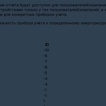
ние отчёта будет доступно для пользователей/компан
стройствам» только у тех пользователей/компаний, в
е для конкретных приборов учёта.
жность прибора учёта к определенному энергоресурс
ID
-10
-8
-7
-6
-5
-4
-4
-1
-1
1