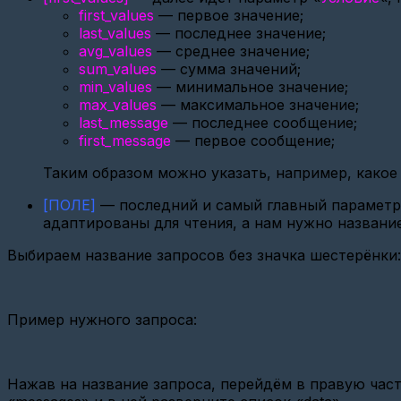
first_values
— первое значение;
Настройка
last_values
— последнее значение;
шлюза
avg_values
— среднее значение;
Вега
sum_values
— сумма значений;
СИ-13
min_values
— минимальное значение;
Настройка
max_values
— максимальное значение;
шлюза
last_message
— последнее сообщение;
Вега
first_message
— первое сообщение;
NB-
11,12
Таким образом можно указать, например, какое
Настройка
МЭК
[ПОЛЕ]
— последний и самый главный параметр
адаптированы для чтения, а нам нужно название
Настройка
Энергомера
Выбираем название запросов без значка шестерёнки
СЕ
303
GSM\GPRS
Настройка
Пример нужного запроса:
USR
IOT
Ethernet
TCP-
Нажав на название запроса, перейдём в правую часть
Client