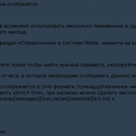
не отобразятся.
 возможно использовать несколько переменных в одн
ало месяца.
раздел «Справочники» в системе Nekta, нажмите на в
йте поиск чтобы найти нужный параметр, скопируйте
а отчёта, в которой необходимо отображать данную 
отображается в Unix формате (тринадцатизначное числ
ить «|d:m:Y h:i:s», при желании можно сделать части
es[messages][first_values][datetime]|d:m h:i} «.
му.