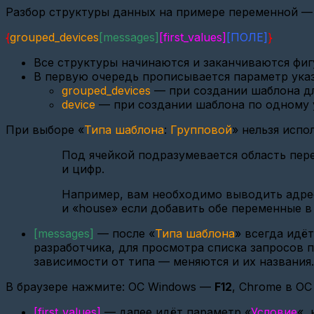
станции
Разбор структуры данных на примере переменной — 
Вега
БС-2.2
{
grouped_devices
[messages]
[first_values]
[ПОЛЕ]
}
на
Nekta.Cloud(SSH)
Все структуры начинаются и заканчиваются фи
FAQ
В первую очередь прописывается параметр ука
(устройства)
grouped_devices
— при создании шаблона дл
Конфигурация
device
— при создании шаблона по одному 
параметров
Карат
При выборе «
Типа шаблона
:
Групповой
» нельзя испо
307
Под ячейкой подразумевается область пере
Добавление
и цифр.
ВСКМ
iWAN
NB-
Например, вам необходимо выводить адрес 
IoT
и «house» если добавить обе переменные в
с
модулем
[messages]
— п
осле «
Типа шаблона
» всегда идёт
МТС
разработчика, для просмотра списка запросов п
Настройка
зависимости от типа — меняются и их названия.
USR
GPRS232-
В браузере нажмите: ОС Windows —
F12
, Chrome в О
730
TCP
[first_values]
— д
алее идёт параметр «
Условие
«,
Client