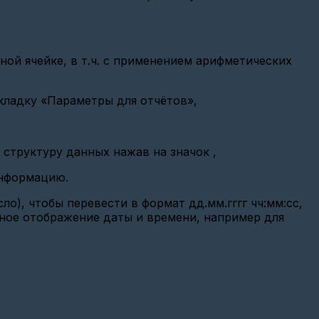
ой ячейке, в т.ч. с применением арифметических
кладку «Параметры для отчётов»,
 структуру данных нажав на значок
,
информацию.
о), чтобы перевести в формат дд.мм.гггг чч:мм:cc,
чное отображение даты и времени, например для