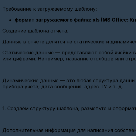
(СИ-13,
ATM21
Требование к загружаемому шаблону:
и
ATM2-
формат загружаемого файла: xls (MS Office: Кн
485)
Создание шаблона отчёта.
Настройка
базовой
станции
Данные в отчёте делятся на статические и динамиче
Вега
БС-2.2
Статические данные — представляют собой ячейки в
(Веб-
или цифрами. Например, название столбцов или стро
интерфейс)
Настройка
опроса
по
Динамические данные — это любая структура данных
CSD
прибора учёта, дата сообщения, адрес ТУ и т. д.
Настройка
связи
GPRS
1. Создаём структуру шаблона, разметьте и отформа
и
Ethernet
шлюзов
Настройка
Дополнительная информация для написания собствен
базовой