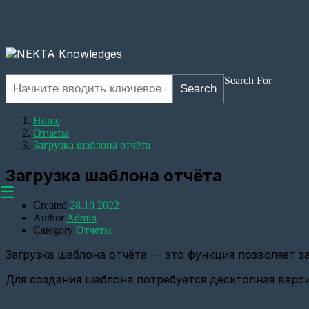
Search For
Search
Home
Отчеты
Загрузка шаблона отчёта
Загрузка шаблона отчёта
☰
Created
28.10.2022
Author
Admin
Category
Отчеты
Загрузка шаблона отчёта — это функция позволяет з
Оборудование
Для создания шаблона потребуется десктопная версии
Настройка
прозрачного
канала