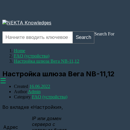
Search For
Search
Home
FAQ (устройства)
Настройка шлюза Вега NB-11,12
Настройка шлюза Вега NB-11,12
☰
Created
16.06.2022
Author
Admin
Category
FAQ (устройства)
Во вкладке «Настройки»,
Оборудование
Настройка
IP или домен
прозрачного
сервера с
Адрес
канала
которым будет