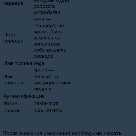
(СИ-13,
сервера
работать
ATM21
и
устройство
ATM2-
1883
—
485)
стандарт, но
Настройка
может быть
Порт
базовой
изменён по
сервера
станции
инициативе
Вега
собственника
БС-2.2
(Веб-
сервера
интерфейс)
Имя топика
vega
Настройка
NB-11
—
опроса
Имя
зависит от
по
клиента
настраиваемой
CSD
модели
Настройка
Аутентификация
связи
логин
nekta-mqtt
GPRS
и
пароль
m#x~XIHMv
Ethernet
шлюзов
Настройка
базовой
После внесения изменений необходимо нажать