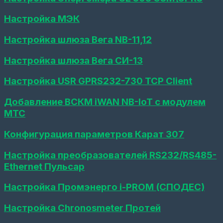
(СИ-13,
ATM21
Настройка МЭК
и
ATM2-
485)
Настройка шлюза Вега NB-11,12
Настройка
базовой
Настройка шлюза Вега СИ-13
станции
Вега
Настройка USR GPRS232-730 TCP Client
БС-2.2
(Веб-
интерфейс)
Добавление ВСКМ iWAN NB-IoT с модулем
МТС
Настройка
опроса
по
Конфигурация параметров Карат 307
CSD
Настройка преобразователей RS232/RS485-
Настройка
связи
Ethernet Пульсар
GPRS
и
Ethernet
Настройка Промэнерго i-PROM (СПОДЕС)
шлюзов
Настройка Сhronosmeter Протей
Настройка
базовой