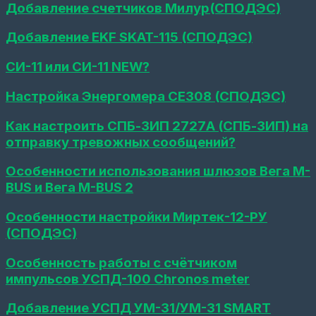
станции
Добавление счетчиков Милур(СПОДЭС)
Вега
БС-2.2
Добавление EKF SKAT-115 (СПОДЭС)
на
Nekta.Cloud(SSH)
СИ-11 или СИ-11 NEW?
FAQ
(устройства)
Настройка Энергомера СЕ308 (СПОДЭС)
Конфигурация
параметров
Как настроить СПБ-ЗИП 2727А (СПБ-ЗИП) на
Карат
307
отправку тревожных сообщений?
Добавление
Особенности использования шлюзов Вега M-
ВСКМ
iWAN
BUS и Вега M-BUS 2
NB-
IoT
Особенности настройки Миртек-12-РУ
с
модулем
(СПОДЭС)
МТС
Настройка
Особенность работы с счётчиком
USR
импульсов УСПД-100 Сhronos meter
GPRS232-
730
TCP
Добавление УСПД УМ-31/УМ-31 SMART
Client