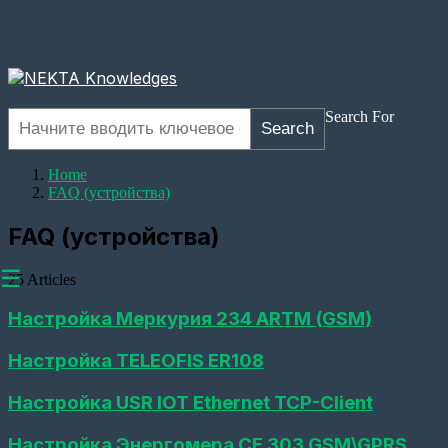
Search For
Search
Home
FAQ (устройства)
FAQ (устройства)
☰
25 Articles
Настройка Меркурия 234 АRТМ (GSM)
Настройка TELEOFIS ER108
Оборудование
Настройка USR IOT Ethernet TCP-Client
Настройка
прозрачного
канала
Настройка Энергомера СЕ 303 GSM\GPRS