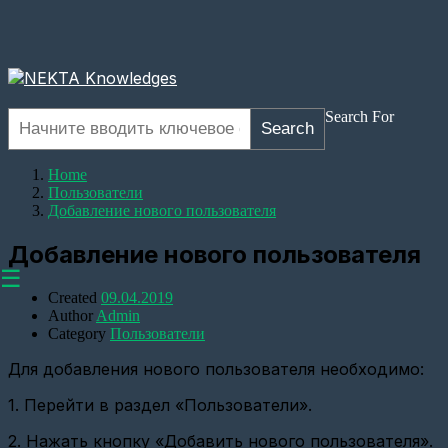
Search For
Search
Home
Пользователи
Добавление нового пользователя
Добавление нового пользователя
☰
Created
09.04.2019
Author
Admin
Category
Пользователи
Для добавления нового пользователя необходимо:
Оборудование
1. Перейти в раздел «Пользователи».
Настройка
прозрачного
канала
2. Нажать кнопку «Добавить нового пользователя».