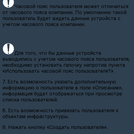
станции
Часовой пояс пользователя может отличаться
Вега
БС-2.2
от часового пояса компании. По умолчанию такой
на
пользователь будет видеть данные устройств с
Nekta.Cloud(SSH)
учетом часового пояса компании.
FAQ
(устройства)
Конфигурация
параметров
Для того, что бы данные устройств
Карат
307
выводились с учетом часового пояса пользователя,
необходимо установить галочку напротив пункта
Добавление
«Использовать часовой пояс пользователя?»
.
ВСКМ
iWAN
7.
Есть возможность указать дополнительную
NB-
IoT
информацию о пользователе в поле «Описание»,
с
информация будет отображаться при просмотре
модулем
списка пользователей.
МТС
8. Есть возможность привязать пользователя к
Настройка
USR
объектам инфраструктуры.
GPRS232-
730
9. Нажать кнопку «Создать пользователя».
TCP
Client