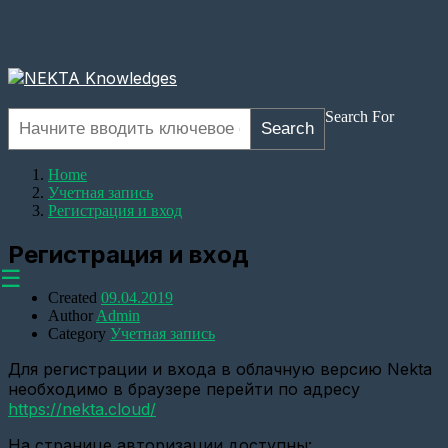
Search For
Search
Home
Учетная запись
Регистрация и вход
Регистрация и вход
☰
Created
09.04.2019
Author
Admin
Category
Учетная запись
Для регистрации и входа в облачную версию Nekta
Оборудование
необходимо в браузере перейти по адресу
Настройка
https://nekta.cloud/
прозрачного
канала
На странице авторизации доступны: