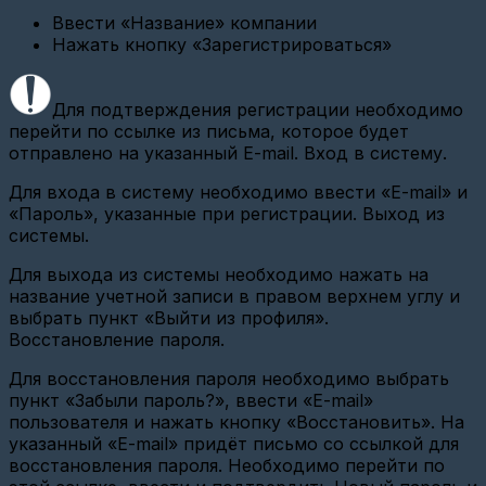
Ввести «Название» компании
Настройка
Нажать кнопку «Зарегистрироваться»
шлюза
Вега
СИ-13
Для подтверждения регистрации необходимо
Настройка
перейти по ссылке из письма, которое будет
шлюза
отправлено на указанный E-mail.
Вход в систему.
Вега
NB-
Для входа в систему необходимо ввести «E-mail» и
11,12
«Пароль», указанные при регистрации.
Выход из
Настройка
системы.
МЭК
Для выхода из системы необходимо нажать на
Настройка
название учетной записи в правом верхнем углу и
Энергомера
СЕ
выбрать пункт «Выйти из профиля».
303
Восстановление пароля.
GSM\GPRS
Для восстановления пароля необходимо выбрать
Настройка
пункт «Забыли пароль?», ввести «E-mail»
USR
IOT
пользователя и нажать кнопку «Восстановить».
На
Ethernet
указанный «E-mail» придёт письмо со ссылкой для
TCP-
восстановления пароля. Необходимо перейти по
Client