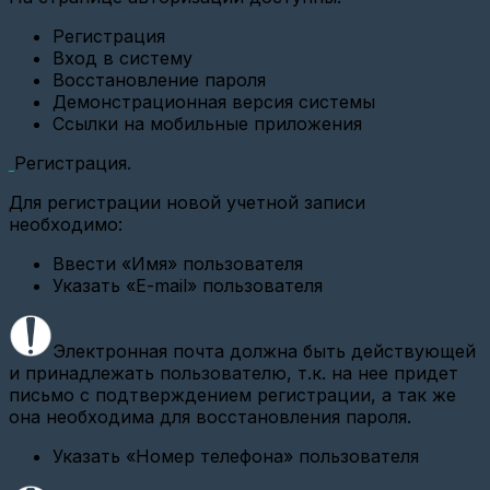
(СИ-13,
ATM21
Регистрация
и
Вход в систему
ATM2-
485)
Восстановление пароля
Демонстрационная версия системы
Настройка
Ссылки на мобильные приложения
базовой
станции
Регистрация.
Вега
БС-2.2
(Веб-
Для регистрации новой учетной записи
интерфейс)
необходимо:
Настройка
Ввести «Имя» пользователя
опроса
Указать «E-mail» пользователя
по
CSD
Настройка
Электронная почта должна быть действующей
связи
и принадлежать пользователю, т.к. на нее придет
GPRS
и
письмо с подтверждением регистрации, а так же
Ethernet
она необходима для восстановления пароля.
шлюзов
Указать «Номер телефона» пользователя
Настройка
базовой