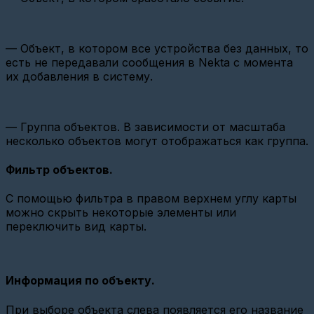
станции
Вега
БС-2.2
на
— Объект, в котором все устройства без данных, то
Nekta.Cloud(SSH)
есть не передавали сообщения в Nekta с момента
FAQ
их добавления в систему.
(устройства)
Конфигурация
параметров
Карат
— Группа объектов. В зависимости от масштаба
307
несколько объектов могут отображаться как группа.
Добавление
Фильтр объектов.
ВСКМ
iWAN
NB-
С помощью фильтра в правом верхнем углу карты
IoT
можно скрыть некоторые элементы или
с
модулем
переключить вид карты.
МТС
Настройка
USR
Информация по объекту.
GPRS232-
730
TCP
При выборе объекта слева появляется его название
Client