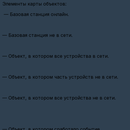
(СИ-13,
Элементы карты объектов:
ATM21
и
— Базовая станция онлайн.
ATM2-
485)
Настройка
базовой
— Базовая станция не в сети.
станции
Вега
БС-2.2
(Веб-
— Объект, в котором все устройства в сети.
интерфейс)
Настройка
опроса
по
— Объект, в котором часть устройств не в сети.
CSD
Настройка
связи
— Объект, в котором все устройства не в сети.
GPRS
и
Ethernet
шлюзов
Настройка
базовой
— Объект, в котором сработало событие.