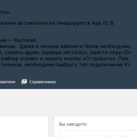
злы.
жения автоматически генерируется App ID. В
ена — Высокий.
ожение.
Далее в личном кабинете Nekta необходимо
 указать адрес сервера «kt-iot.kz», ввести «App ID»
тумблер вправо и нажать кнопку «Отправить».
При
хтелеком, необходимо выбрать тип подключения Kt-