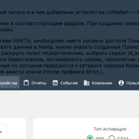
ая запись и в нее добавлены устройства LoRaWan — У
ние в соответствующем разделе. При создании прило
окен.
стеме NEKTA, необходимо иметь уровень доступа Ток
вать данные в Nekta, нужно указать созданное Прил
раскрыть пункт «Казахтелеком», выбрать сервис kt_iot,
иси Казахтелеком, Активировать сервис, переключив 
нные по которым передаются с сетевого сервера Каза
» ввести ключи (после префикса kt-iot_).