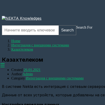
Search For
Search
Home
Интеграция с внешними системами
Казахтелеком
Казахтелеком
☰
Created
26.01.2021
Author
Admin
Category
Интеграция с внешними системами
В системе Nekta есть интеграция с сетевым сервер
Оборудование
Данные от всех устройств, которые добавлены на се
Настройка
прозрачного
канала
Настройка передачи данных.