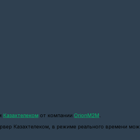
ом
Казахтелеком
от компании
OrionM2M
.
рвер Казахтелеком, в режиме реального времени можно