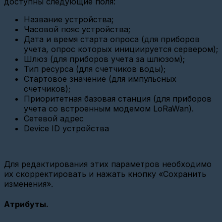
доступны следующие поля:
станции
Вега
БС-2.2
Название устройства;
на
Часовой пояс устройства;
Nekta.Cloud(SSH)
Дата и время старта опроса (для приборов
учета, опрос которых инициируется сервером);
FAQ
(устройства)
Шлюз (для приборов учета за шлюзом);
Тип ресурса (для счетчиков воды);
Конфигурация
Стартовое значение (для импульсных
параметров
Карат
счетчиков);
307
Приоритетная базовая станция (для приборов
учета со встроенным модемом LoRaWan).
Добавление
Сетевой адрес
ВСКМ
iWAN
Device ID устройства
NB-
IoT
с
модулем
Для редактирования этих параметров необходимо
МТС
их скорректировать и нажать кнопку «Сохранить
Настройка
изменения».
USR
GPRS232-
Атрибуты.
730
TCP
Client