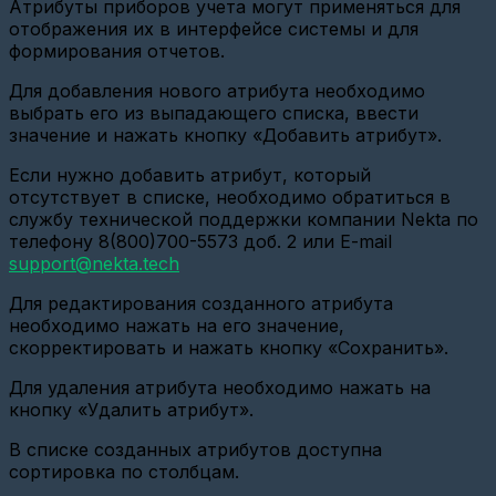
Атрибуты приборов учета могут применяться для
отображения их в интерфейсе системы и для
Настройка
формирования отчетов.
шлюза
Вега
Для добавления нового атрибута необходимо
СИ-13
выбрать его из выпадающего списка, ввести
Настройка
значение и нажать кнопку «Добавить атрибут».
шлюза
Вега
Если нужно добавить атрибут, который
NB-
отсутствует в списке, необходимо обратиться в
11,12
службу технической поддержки компании Nekta по
Настройка
телефону 8(800)700-5573 доб. 2 или E-mail
МЭК
support@nekta.tech
Настройка
Для редактирования созданного атрибута
Энергомера
СЕ
необходимо нажать на его значение,
303
скорректировать и нажать кнопку «Сохранить».
GSM\GPRS
Для удаления атрибута необходимо нажать на
Настройка
кнопку «Удалить атрибут».
USR
IOT
Ethernet
В списке созданных атрибутов доступна
TCP-
сортировка по столбцам.
Client