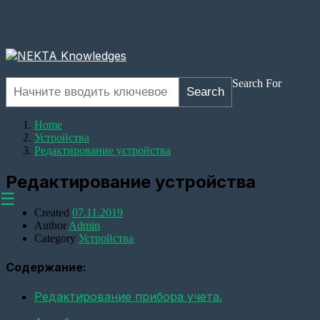
Search For
Search
Home
Устройства
Редактирование устройства
Редактирование устройства
☰
Created
07.11.2019
Author
Admin
Category
Устройства
Содержание:
Оборудование
Настройка
Редактирование прибора учета.
прозрачного
канала