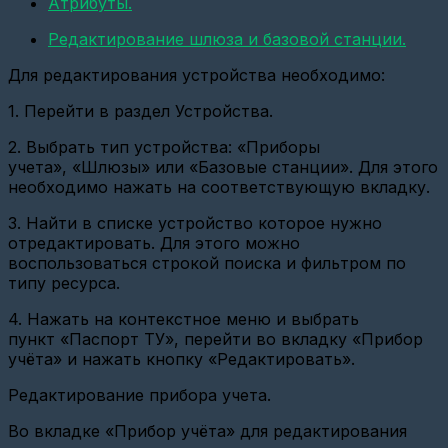
Атрибуты.
(СИ-13,
ATM21
и
Редактирование шлюза и базовой станции.
ATM2-
485)
Для редактирования устройства необходимо:
Настройка
1. Перейти в раздел Устройства.
базовой
станции
2. Выбрать тип устройства: «Приборы
Вега
БС-2.2
учета», «Шлюзы» или «Базовые станции». Для этого
(Веб-
необходимо нажать на соответствующую вкладку.
интерфейс)
3. Найти в списке устройство которое нужно
Настройка
отредактировать. Для этого можно
опроса
по
воспользоваться строкой поиска и фильтром по
CSD
типу ресурса.
Настройка
4. Нажать на контекстное меню и выбрать
связи
пункт «Паспорт ТУ», перейти во вкладку «Прибор
GPRS
и
учёта» и нажать кнопку «Редактировать».
Ethernet
шлюзов
Редактирование прибора учета.
Настройка
Во вкладке «Прибор учёта» для редактирования
базовой