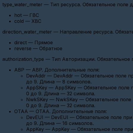
станции
type_water_meter — Тип ресурса. Обязательное поле 
Вега
БС-2.2
hot — ГВС
на
Nekta.Cloud(SSH)
cold — ХВС
FAQ
direction_water_meter — Направление ресурса. Обяза
(устройства)
direct — Прямое
Конфигурация
параметров
reverse — Обратное
Карат
307
authorization_type — Тип Авторизации. Обязательно
Добавление
ABP — ABP. Дополнительные поля:
ВСКМ
DevAddr — DevAddr — Обязательное поле пр
iWAN
NB-
до 9. Длина — 8 символов.
IoT
AppSKey — AppSKey — Обязательное поле п
с
0 до 9. Длина — 32 символа.
модулем
NwkSKey — NwkSKey — Обязательное поле п
МТС
0 до 9. Длина — 32 символа.
Настройка
OTAA — OTAA. Дополнительные поля:
USR
DevEUI — DevEUI — Обязательное поле при
GPRS232-
до 9. Длина — 16 символов.
730
TCP
AppKey — AppKey — Обязательное поле при
Client