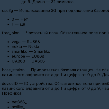
до 9. Длина — 32 символа.
Настройка
use3g — Использование 3G при подключении базовой
шлюза
Вега
0 — Нет
СИ-13
1 — Да
Настройка
шлюза
freq_plan — Частотный план. Обязательное поле пр
Вега
NB-
vega — RU868
11,12
nekta — Nekta
Настройка
smartiko — Smartiko
МЭК
europe — EU868
UA868 — UA868
Настройка
Энергомера
base_station — Приоритетная базовая станция. Не о
СЕ
303
латинского алфавита от a до f и цифры от 0 до 9. Дл
GSM\GPRS
deviceID — ID устройства. Обязательное поле при в
Настройка
латинского алфавита от a до f и цифры от 0 до 9, ч
USR
Префикса:
IOT
Ethernet
TCP-
net868_
Client
actility_