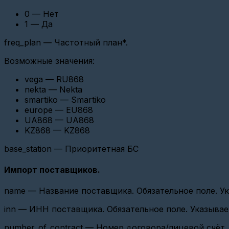
0 — Нет
Добавление
датчика
1 — Да
Добавление
freq_plan — Частотный план*.
прибора
учета
Возможные значения:
(CSD)
vega — RU868
Импорт
устройств
nekta — Nekta
smartiko — Smartiko
Добавление
europe — EU868
прибора
UA868 — UA868
учета
с
KZ868 — KZ868
импульсным
интерфейсом
base_station — Приоритетная БС
Добавление
Импорт поставщиков.
шлюза
(Ethernet
конвертер)
name — Название поставщика. Обязательное поле. Ук
Добавление
inn — ИНН поставщика. Обязательное поле. Указывает
шлюза
(Радиомодем
number_of_contract — Номер договора/лицевой счёт. 
LoRaWan)