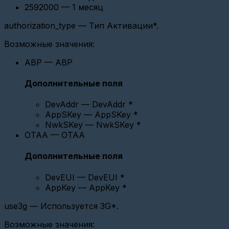
2592000 — 1 месяц
УСПД-100
Сhronos
authorization_type — Тип Активации*.
meter
Изменить
Возможные значения:
дату/
время
ABP — ABP
на
Тахометрическом
компактном
Дополнительные поля
теплосчётчике
СТК
DevAddr — DevAddr *
МАРС
AppSKey — AppSKey *
Настройка
NwkSKey — NwkSKey *
M-
OTAA — OTAA
Bus
250
Дополнительные поля
Ethernet
Пульсар
DevEUI — DevEUI *
Добавление
AppKey — AppKey *
устройств
Добавление
use3g — Используется 3G*.
виртуального
прибора
Возможные значения:
учёта