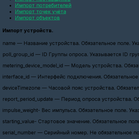
(СИ-13,
Импорт потребителей
ATM21
Импорт точек учёта
и
ATM2-
Импорт объектов
485)
Импорт устройств.
Настройка
базовой
станции
name — Название устройства. Обязательное поле. Ук
Вега
БС-2.2
poll_group_id — ID Группы опроса. Указывается ID гр
(Веб-
интерфейс)
metering_device_model_id — Модель устройства. Обяз
Настройка
опроса
interface_id — Интерфейс подключения. Обязательное
по
CSD
deviceTimezone — Часовой пояс устройства. Обязатель
Настройка
report_period_update — Период опроса устройства. О
связи
GPRS
impulse_weight- Вес импульса. Обязательное поле. У
и
Ethernet
шлюзов
starting_value- Стартовое значение.
Обязательное пол
Настройка
serial_number — Серийный номер. Не обязательное по
базовой