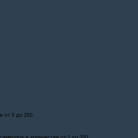
 от 5 до 250.
имволов в количестве от 1 до 250.