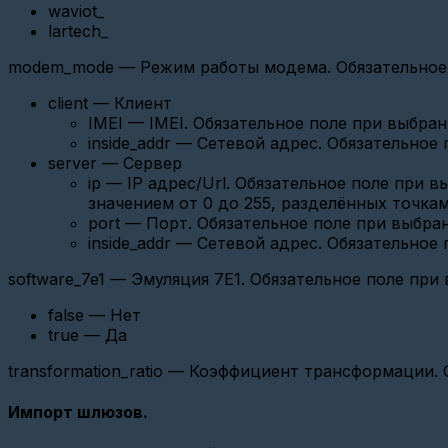
waviot_
Настройка
lartech_
TELEOFIS
(WRX768,
ER108)
modem_mode — Режим работы модема. Обязательное 
Настройка
client — Клиент
Меркурия
IMEI — IMEI. Обязательное поле при выбра
234
inside_addr — Сетевой адрес. Обязательно
АRТМ
(GSM)
server — Сервер
ip — IP адрес/Url. Обязательное поле при
СИ-11
значением от 0 до 255, разделённых точкам
или
port — Порт. Обязательное поле при выбра
СИ-11
NEW?
inside_addr — Сетевой адрес. Обязательно
Настройка
software_7e1 — Эмуляция 7E1. Обязательное поле пр
Энергомера
СЕ308
false — Нет
(СПОДЭС)
true — Да
Как
настроить
transformation_ratio — Коэффициент трансформации. 
СПБ-
ЗИП
Импорт шлюзов.
2727А
(СПБ-
ЗИП)