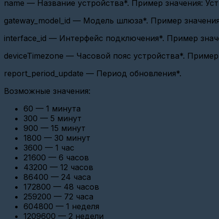
name — Название устройства*. Пример значения: Уст
на
отправку
gateway_model_id — Модель шлюза*. Пример значения:
тревожных
сообщений?
interface_id — Интерфейс подключения*. Пример знач
Особенности
deviceTimezone — Часовой пояс устройства*. Пример
использования
шлюзов
Вега
report_period_update — Период обновления*.
M-
BUS
Возможные значения:
и
Вега
60 — 1 минута
M-
300 — 5 минут
BUS
2
900 — 15 минут
1800 — 30 минут
Особенности
3600 — 1 час
настройки
21600 — 6 часов
Миртек-12-
РУ
43200 — 12 часов
(СПОДЭС)
86400 — 24 часа
172800 — 48 часов
Особенность
259200 — 72 часа
работы
с
604800 — 1 неделя
счётчиком
1209600 — 2 недели
импульсов