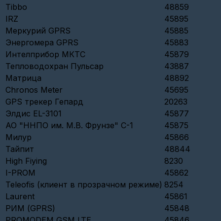
Tibbo
48859
Настройка
IRZ
45895
шлюза
Меркурий GPRS
45885
Вега
СИ-13
Энергомера GPRS
45883
Интелприбор МКТС
45879
Настройка
шлюза
Тепловодохран Пульсар
43887
Вега
Матрица
48892
NB-
11,12
Chronos Meter
45695
GPS трекер Гепард
20263
Настройка
МЭК
Элдис EL-3101
45877
АО "ННПО им. М.В. Фрунзе" C-1
45875
Настройка
Энергомера
Милур
45866
СЕ
Тайпит
48844
303
GSM\GPRS
High Fiying
8230
I-PROM
45862
Настройка
USR
Teleofis (клиент в прозрачном режиме)
8254
IOT
Laurent
45861
Ethernet
TCP-
РИМ (GPRS)
45848
Client
PROMODEM GSM LTE
45846