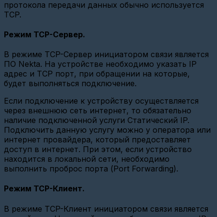
(СИ-13,
протокола передачи данных обычно используется
ATM21
TCP.
и
ATM2-
485)
Режим TCP-Сервер.
Настройка
В режиме TCP-Сервер инициатором связи является
базовой
ПО Nekta. На устройстве необходимо указать IP
станции
Вега
адрес и TCP порт, при обращении на которые,
БС-2.2
будет выполняться подключение.
(Веб-
интерфейс)
Если подключение к устройству осуществляется
через внешнюю сеть интернет, то обязательно
Настройка
опроса
наличие подключенной услуги Статический IP.
по
Подключить данную услугу можно у оператора или
CSD
интернет провайдера, который предоставляет
доступ в интернет. При этом, если устройство
Настройка
связи
находится в локальной сети, необходимо
GPRS
выполнить проброс порта (Port Forwarding).
и
Ethernet
Режим TCP-Клиент.
шлюзов
Настройка
В режиме TCP-Клиент инициатором связи является
базовой