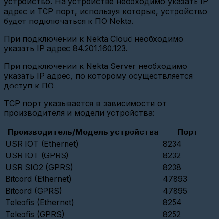
устройство. На устройстве необходимо указать IP
станции
Вега
адрес и TCP порт, используя которые, устройство
БС-2.2
будет подключаться к ПО Nekta.
на
Nekta.Cloud(SSH)
При подключении к Nekta Cloud необходимо
указать IP адрес 84.201.160.123.
FAQ
(устройства)
При подключении к Nekta Server необходимо
Конфигурация
указать IP адрес, по которому осуществляется
параметров
доступ к ПО.
Карат
307
TCP порт указывается в зависимости от
Добавление
производителя и модели устройства:
ВСКМ
iWAN
Производитель/Модель устройства
Порт
NB-
IoT
USR IOT (Ethernet)
8234
с
USR IOT (GPRS)
8232
модулем
МТС
USR SIO2 (GPRS)
8238
Bitcord (Ethernet)
47893
Настройка
USR
Bitcord (GPRS)
47895
GPRS232-
Teleofis (Ethernet)
8254
730
TCP
Teleofis (GPRS)
8252
Client