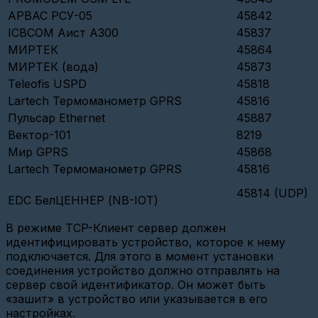
Настройка
АРВАС РСУ-05
45842
TELEOFIS
ICBCOM Аист А300
45837
(WRX768,
ER108)
МИРТЕК
45864
МИРТЕК (вода)
45873
Настройка
Меркурия
Teleofis USPD
45818
234
Lartech Термоманометр GPRS
45816
АRТМ
(GSM)
Пульсар Ethernet
45887
Вектор-101
8219
СИ-11
или
Мир GPRS
45868
СИ-11
Lartech Термоманометр GPRS
45816
NEW?
45814 (UDP)
Настройка
EDC БелЦЕННЕР (NB-IOT)
Энергомера
СЕ308
В режиме TCP-Клиент сервер должен
(СПОДЭС)
идентифицировать устройство, которое к нему
Как
подключается. Для этого в момент установки
настроить
соединения устройство должно отправлять на
СПБ-
сервер свой идентификатор. Он может быть
ЗИП
2727А
«зашит» в устройство или указывается в его
(СПБ-
настройках.
ЗИП)