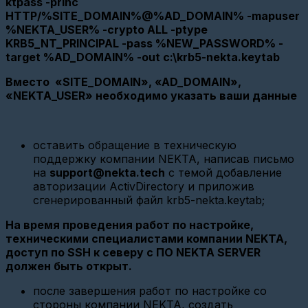
ktpass -princ
HTTP/%SITE_DOMAIN%@%AD_DOMAIN% -mapuser
Добавление
%NEKTA_USER% -crypto ALL -ptype
датчика
KRB5_NT_PRINCIPAL -pass %NEW_PASSWORD% -
Добавление
target %AD_DOMAIN% -out c:\krb5-nekta.keytab
прибора
учета
Вместо «SITE_DOMAIN», «AD_DOMAIN»,
(CSD)
«
NEKTA_USER» необходимо указать ваши данные
Импорт
устройств
Добавление
оставить обращение в техническую
прибора
поддержку компании NEKTA, написав письмо
учета
на
support@nekta.tech
с темой добавление
с
импульсным
авторизации ActivDirectory и приложив
интерфейсом
сгенерированный файл krb5-nekta.keytab;
Добавление
На время проведения работ по настройке,
шлюза
техническими специалистами компании NEKTA,
(Ethernet
конвертер)
доступ по SSH к северу с ПО NEKTA SERVER
должен быть открыт.
Добавление
шлюза
после завершения работ по настройке со
(Радиомодем
стороны компании NEKTA, создать
LoRaWan)