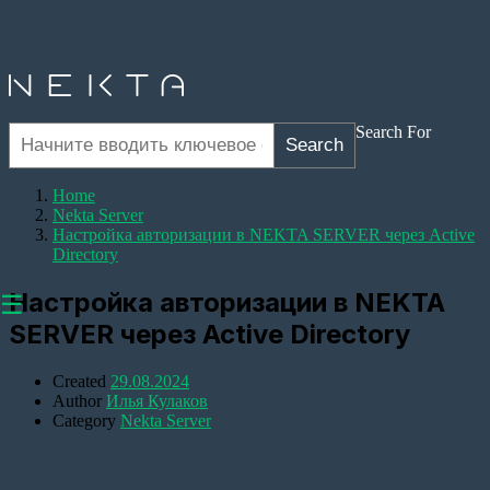
Search For
Search
Home
Nekta Server
Настройка авторизации в NEKTA SERVER через Active
Directory
Настройка авторизации в NEKTA
☰
SERVER через Active Directory
Created
29.08.2024
Author
Илья Кулаков
Оборудование
Category
Nekta Server
Настройка
прозрачного
канала