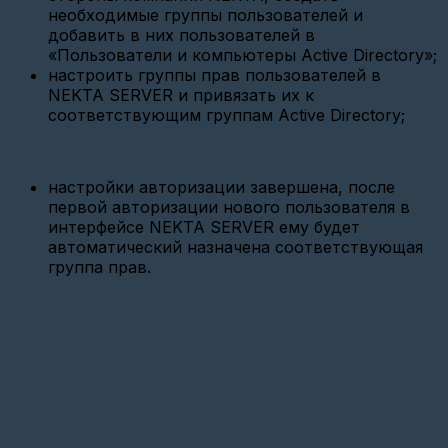
необходимые группы пользователей и
Добавление
добавить в них пользователей в
прибора
«Пользователи и компьютеры Active Directory»;
учета
настроить группы прав пользователей в
с
цифровым
NEKTA SERVER и привязать их к
интерфейсом
соответствующим группам Active Directory;
Добавление
базовой
станции
настройки авторизации завершена, после
(БС)
первой авторизации нового пользователя в
Добавление
интерфейсе NEKTA SERVER ему будет
прибора
автоматический назначена соответствующая
учета
группа прав.
(LoRaWan)
Добавление
шлюза
(GPRS
модем)
Добавление
универсального
MQTT
устройства