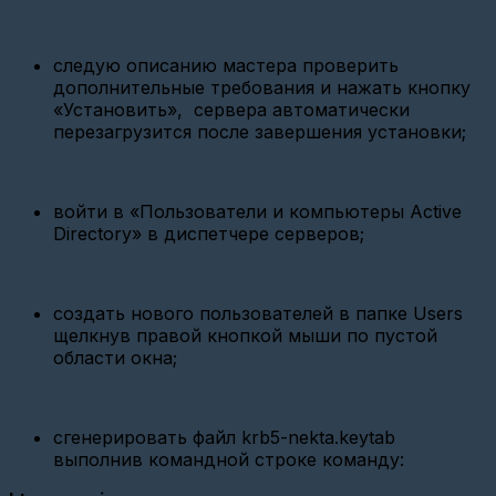
УСПД-100
Сhronos
meter
следую описанию мастера проверить
дополнительные требования и нажать кнопку
Изменить
дату/
«Установить», сервера автоматически
время
перезагрузится после завершения установки;
на
Тахометрическом
компактном
теплосчётчике
войти в «Пользователи и компьютеры Active
СТК
МАРС
Directory» в диспетчере серверов;
Настройка
M-
Bus
создать нового пользователей в папке Users
250
щелкнув правой кнопкой мыши по пустой
Ethernet
Пульсар
области окна;
Добавление
устройств
сгенерировать файл krb5-nekta.keytab
Добавление
виртуального
выполнив командной строке команду:
прибора
учёта