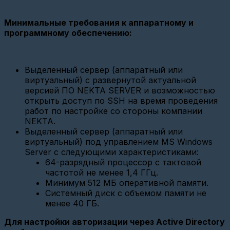
(СИ-13,
ATM21
и
Минимальные требования к аппаратному и
ATM2-
программному обеспечению:
485)
Настройка
базовой
станции
Выделенный сервер (аппаратный или
Вега
виртуальный) с развернутой актуальной
БС-2.2
версией ПО NEKTA SERVER и возможностью
(Веб-
открыть доступ по SSH на время проведения
интерфейс)
работ по настройке со стороны компании
Настройка
NEKTA.
опроса
Выделенный сервер (аппаратный или
по
виртуальный) под управлением MS Windows
CSD
Server с следующими характеристиками:
Настройка
64-разрядный процессор с тактовой
связи
частотой не менее 1,4 ГГц.
GPRS
Минимум 512 МБ оперативной памяти.
и
Ethernet
Системный диск с объемом памяти не
шлюзов
менее 40 ГБ.
Настройка
Для настройки авторизации через Active Directory
базовой