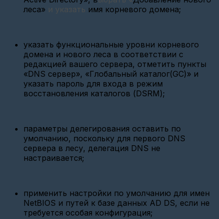
на
леса»
и указать
имя корневого домена;
отправку
тревожных
сообщений?
указать функциональные уровни корневого
Особенности
домена и нового леса в соответствии с
использования
шлюзов
редакцией вашего сервера, отметить пункты
Вега
«DNS сервер», «Глобальный каталог(GC)» и
M-
указать пароль для входа в режим
BUS
восстановления каталогов (DSRM);
и
Вега
M-
BUS
2
параметры делегирования оставить по
умолчанию, поскольку для первого DNS
Особенности
сервера в лесу, делегация DNS не
настройки
Миртек-12-
настраивается;
РУ
(СПОДЭС)
Особенность
применить настройки по умолчанию для имен
работы
NetBIOS и путей к базе данных AD DS, если не
с
счётчиком
требуется особая конфигурация;
импульсов