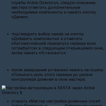
службы Active Directory», следую описанию
Настройка
мастера отметить дополнительные
TELEOFIS
(WRX768,
необходимые компоненты и нажать кнопку
ER108)
«Далее»;
Настройка
Меркурия
234
подтвердить выбор нажав на кнопку
АRТМ
(GSM)
«Добавить компоненты» и отметить
«Автоматический перезапуск сервера если
СИ-11
потребуется» в следующем открывшемся окне,
или
затем нажать «Установить»;
СИ-11
NEW?
Настройка
Энергомера
после завершения установки нажать на ссылку
СЕ308
«Повысить роль этого сервера до уровня
(СПОДЭС)
контроллера домена» в окне мастера;
Как
настроить
СПБ-
ЗИП
2727А
открыть «Мастер настройки доменных служб
(СПБ-
Active Directory», в
ыбрать «
Добавление нового
ЗИП)